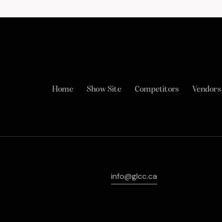
Home
Show Site
Competitors
Vendors
info@glcc.ca