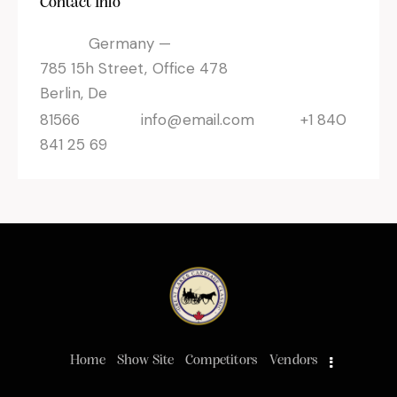
Contact Info
Germany —
785 15h Street, Office 478
Berlin, De
81566
info@email.com
+1 840
841 25 69
Home
Show Site
Competitors
Vendors