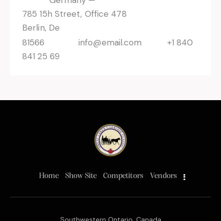
785 15h Street, Office 478
Berlin, De
81566
info@email.com
+1 840
841 25 69
Home
Show Site
Competitors
Vendors
Southwestern Ontario, Canada