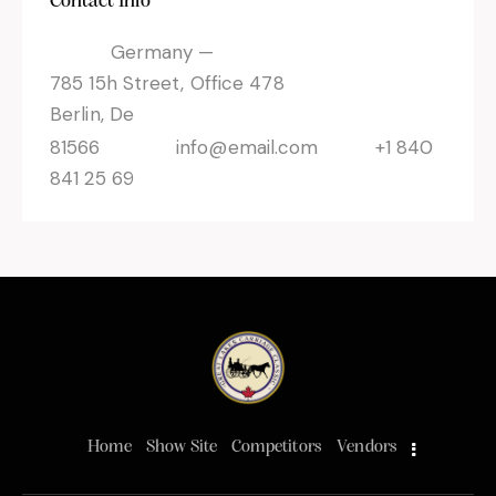
Contact Info
Germany —
785 15h Street, Office 478
Berlin, De
81566
info@email.com
+1 840
841 25 69
Home
Show Site
Competitors
Vendors