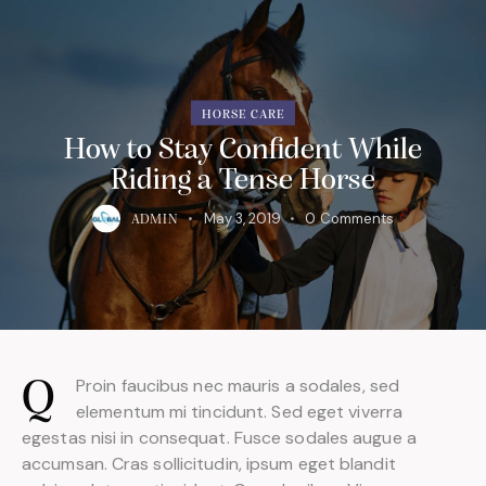
HORSE CARE
How to Stay Confident While
Riding a Tense Horse
May 3, 2019
0
Comments
ADMIN
Proin faucibus nec mauris a sodales, sed
Q
elementum mi tincidunt. Sed eget viverra
egestas nisi in consequat. Fusce sodales augue a
accumsan. Cras sollicitudin, ipsum eget blandit