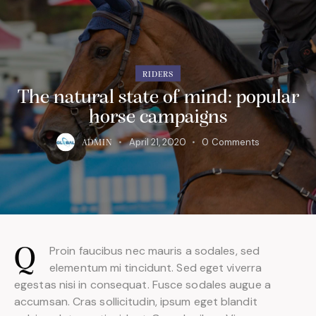
RIDERS
The natural state of mind: popular
horse campaigns
April 21, 2020
0
Comments
ADMIN
Proin faucibus nec mauris a sodales, sed
Q
elementum mi tincidunt. Sed eget viverra
egestas nisi in consequat. Fusce sodales augue a
accumsan. Cras sollicitudin, ipsum eget blandit