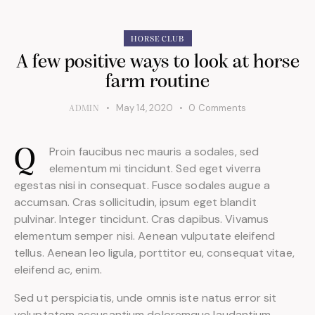
HORSE CLUB
A few positive ways to look at horse
farm routine
May 14, 2020
0
Comments
ADMIN
Proin faucibus nec mauris a sodales, sed
Q
elementum mi tincidunt. Sed eget viverra
egestas nisi in consequat. Fusce sodales augue a
accumsan. Cras sollicitudin, ipsum eget blandit
pulvinar. Integer tincidunt. Cras dapibus. Vivamus
elementum semper nisi. Aenean vulputate eleifend
tellus. Aenean leo ligula, porttitor eu, consequat vitae,
eleifend ac, enim.
Sed ut perspiciatis, unde omnis iste natus error sit
voluptatem accusantium doloremque laudantium,