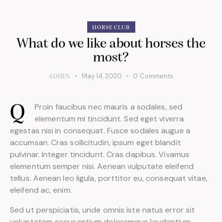
HORSE CLUB
What do we like about horses the
most?
May 14, 2020
0
Comments
ADMIN
Proin faucibus nec mauris a sodales, sed
Q
elementum mi tincidunt. Sed eget viverra
egestas nisi in consequat. Fusce sodales augue a
accumsan. Cras sollicitudin, ipsum eget blandit
pulvinar. Integer tincidunt. Cras dapibus. Vivamus
elementum semper nisi. Aenean vulputate eleifend
tellus. Aenean leo ligula, porttitor eu, consequat vitae,
eleifend ac, enim.
Sed ut perspiciatis, unde omnis iste natus error sit
voluptatem accusantium doloremque laudantium,