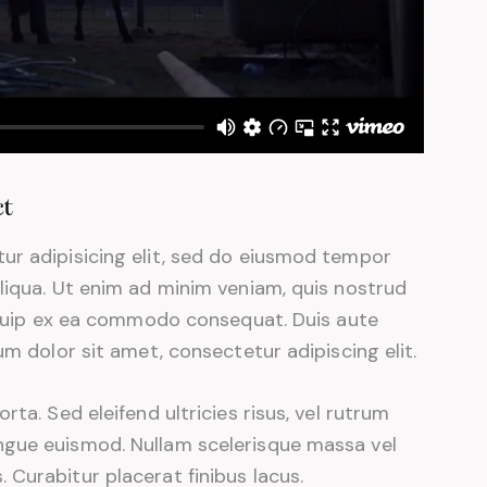
ct
ur adipisicing elit, sed do eiusmod tempor
liqua. Ut enim ad minim veniam, quis nostrud
liquip ex ea commodo consequat. Duis aute
um dolor sit amet, consectetur adipiscing elit.
ta. Sed eleifend ultricies risus, vel rutrum
ngue euismod. Nullam scelerisque massa vel
Curabitur placerat finibus lacus.