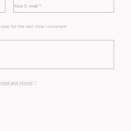
owser for the next time I comment.
ected and stored
.
*