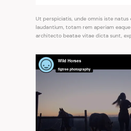
Ut perspiciatis, unde omnis iste natu
laudantium, totam rem aperiam eaque ip
architecto beatae vitae dicta sunt, ex