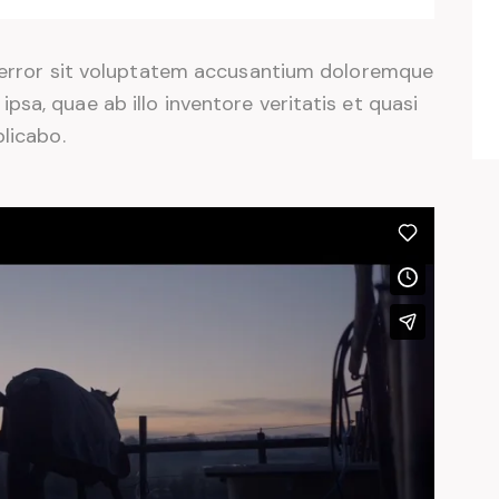
s error sit voluptatem accusantium doloremque
sa, quae ab illo inventore veritatis et quasi
plicabo.