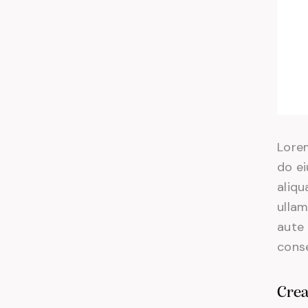
Lorem
do e
aliqu
ullam
aute 
conse
Crea