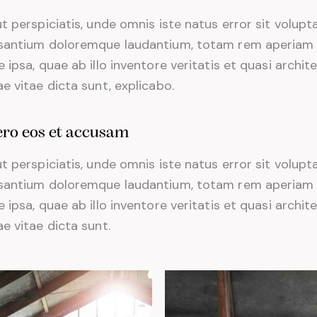
keys
t perspiciatis, unde omnis iste natus error sit volup
to
santium doloremque laudantium, totam rem aperiam
increase
 ipsa, quae ab illo inventore veritatis et quasi archit
or
e vitae dicta sunt, explicabo.
decrease
volume.
ero eos et accusam
t perspiciatis, unde omnis iste natus error sit volup
santium doloremque laudantium, totam rem aperiam
 ipsa, quae ab illo inventore veritatis et quasi archit
e vitae dicta sunt.