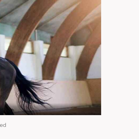
n Smith
sed