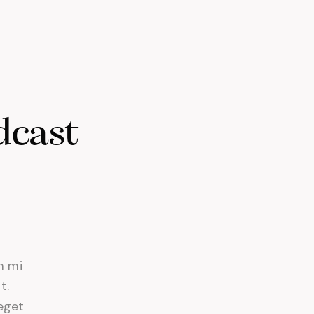
dcast
m mi
t.
eget