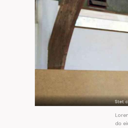
Stet c
Lorem
do e