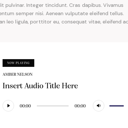
it pulvinar. Integer tincidunt. Cras dapibus. Vivamus
ntum semper nisi. Aenean vulputate eleifend tellus.
n leo ligula, porttitor eu, consequat vitae, eleifend ac
NOW PLAYING
AMBER NELSON
Insert Audio Title Here
Audio
Use
00:00
00:00
Player
Up/Dow
Arrow