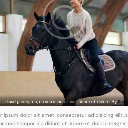
lita kasd gubergren, no sea sanctus est labore et dolore. By
Kevi
 ipsum dolor sit amet, consectetur adipisicing elit, 
iusmod tempor incididunt ut labore et dolore magna