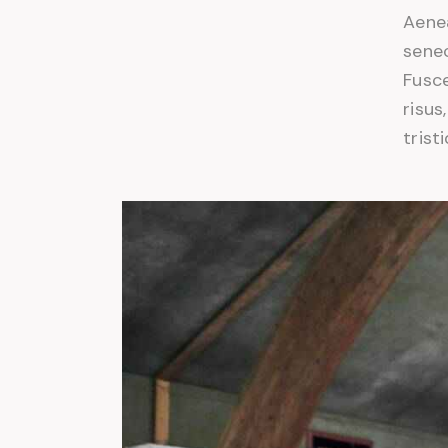
Aenea
senec
Fusce
risus
trist