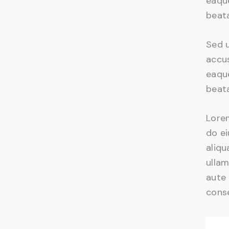
eaque
beata
Sed u
accu
eaque
beata
Lorem
do e
aliqu
ullam
aute 
conse