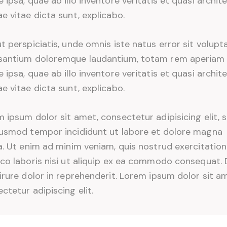
 ipsa, quae ab illo inventore veritatis et quasi archit
e vitae dicta sunt, explicabo.
t perspiciatis, unde omnis iste natus error sit volup
santium doloremque laudantium, totam rem aperiam
 ipsa, quae ab illo inventore veritatis et quasi archit
e vitae dicta sunt, explicabo.
 ipsum dolor sit amet, consectetur adipisicing elit, 
iusmod tempor incididunt ut labore et dolore magna
a. Ut enim ad minim veniam, quis nostrud exercitation
co laboris nisi ut aliquip ex ea commodo consequat. 
irure dolor in reprehenderit. Lorem ipsum dolor sit a
ctetur adipiscing elit.