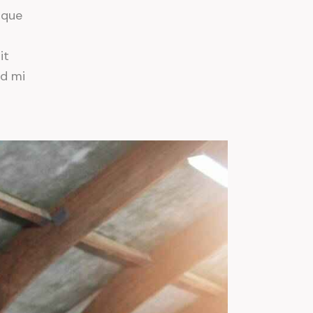
ique
it
id mi