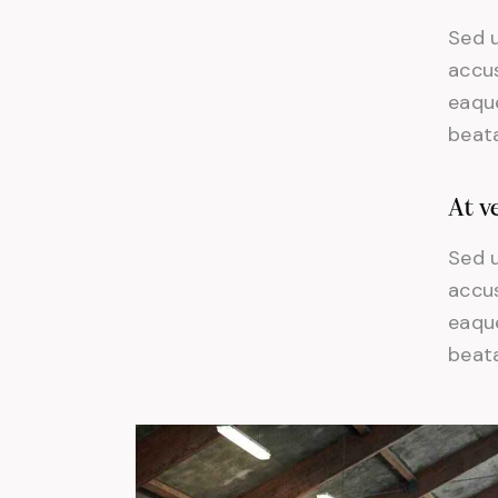
Sed u
accu
eaque
beata
At v
Sed u
accu
eaque
beata