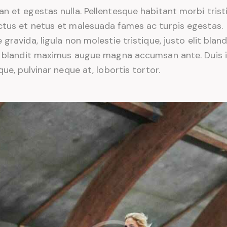
n et egestas nulla. Pellentesque habitant morbi trist
tus et netus et malesuada fames ac turpis egestas.
 gravida, ligula non molestie tristique, justo elit bland
, blandit maximus augue magna accumsan ante. Duis 
ique, pulvinar neque at, lobortis tortor.