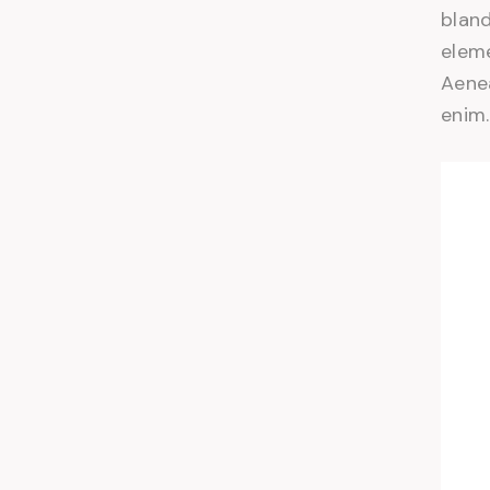
bland
eleme
Aenea
enim.