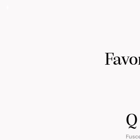
Favo
Q
Fusce